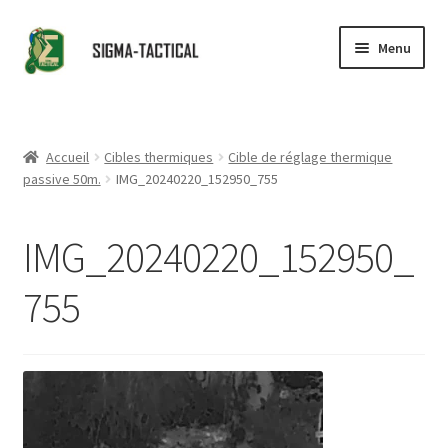
Aller
Aller
Menu
à
au
la
contenu
Accueil
navigation
Ouvrir
Boutique
Accueil
Cibles thermiques
Cible de réglage thermique
le
passive 50m.
IMG_20240220_152950_755
menu
Ouvrir
Conseils
enfant
le
IMG_20240220_152950_
menu
Revendeurs
enfant
755
Contact
Partenaires
Ouvrir
Catalogue
le