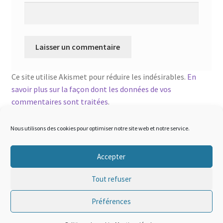
Ce site utilise Akismet pour réduire les indésirables.
En
savoir plus sur la façon dont les données de vos
commentaires sont traitées
.
Nous utilisons des cookies pour optimiser notre site web et notre service.
Accepter
© sigma-tactical 2026
Tout refuser
Mentions légales
Built with WooCommerce
.
Préférences
0