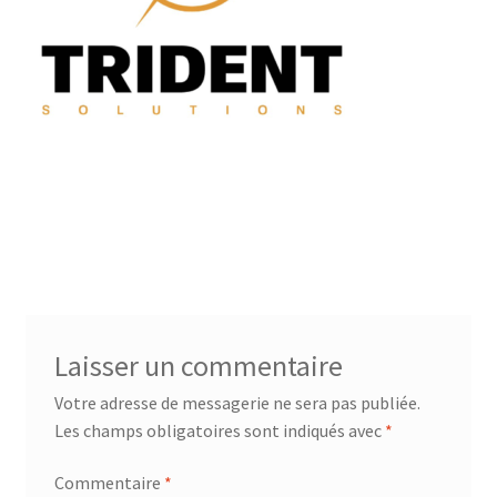
menu
Ouvrir
Téléchargements
enfant
le
menu
Mon compte
enfant
Ouvrir
French
le
menu
Accueil SPEARHEAD
enfant
Laisser un commentaire
Votre adresse de messagerie ne sera pas publiée.
Les champs obligatoires sont indiqués avec
*
Commentaire
*