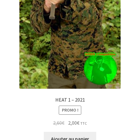
HEAT 1 – 2021
PROMO !
Le
Le
2,60
€
2,00
€
TTC
prix
prix
initial
actuel
Ajouter au panier