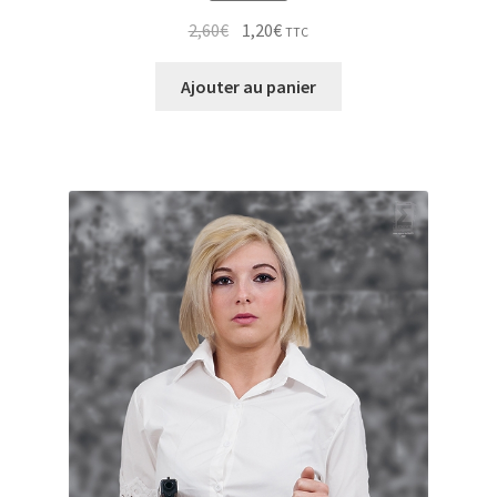
Le
Le
2,60
€
1,20
€
TTC
prix
prix
initial
actuel
Ajouter au panier
était :
est :
2,60€.
1,20€.