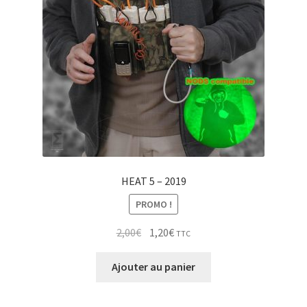
HEAT 5 – 2019
PROMO !
Le
Le
2,00
€
1,20
€
TTC
prix
prix
initial
actuel
Ajouter au panier
était :
est :
2,00€.
1,20€.