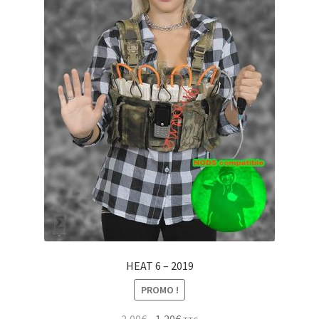
HEAT 6 – 2019
PROMO !
Le
Le
2,00
€
1,20
€