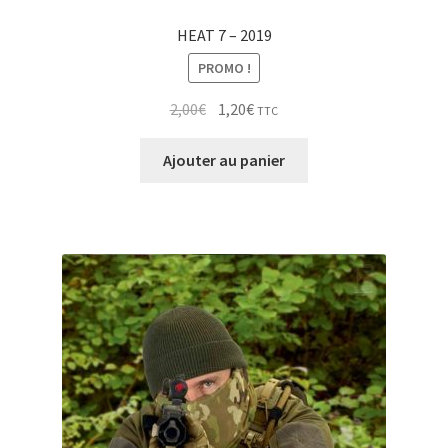
HEAT 7 – 2019
PROMO !
Le
Le
2,00
€
1,20
€
TTC
prix
prix
initial
actuel
Ajouter au panier
était :
est :
2,00€.
1,20€.