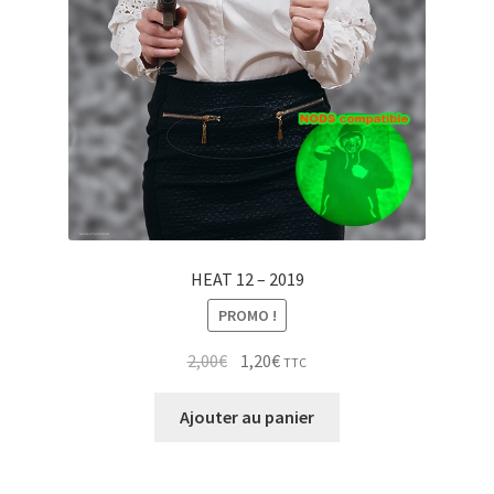
HEAT 12 – 2019
PROMO !
Le
Le
2,00
€
1,20
€
TTC
prix
prix
initial
actuel
Ajouter au panier
était :
est :
2,00€.
1,20€.