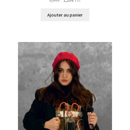
TTC
prix
prix
initial
actuel
Ajouter au panier
était :
est :
2,00€.
1,20€.