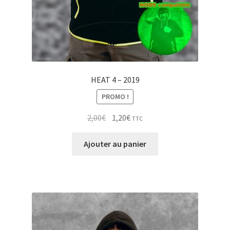
HEAT 4 – 2019
PROMO !
Le
Le
2,00
€
1,20
€
TTC
prix
prix
initial
actuel
Ajouter au panier
était :
est :
2,00€.
1,20€.