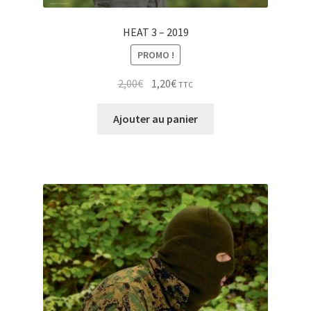
HEAT 3 – 2019
PROMO !
Le
Le
2,00
€
1,20
€
TTC
prix
prix
initial
actuel
Ajouter au panier
était :
est :
2,00€.
1,20€.