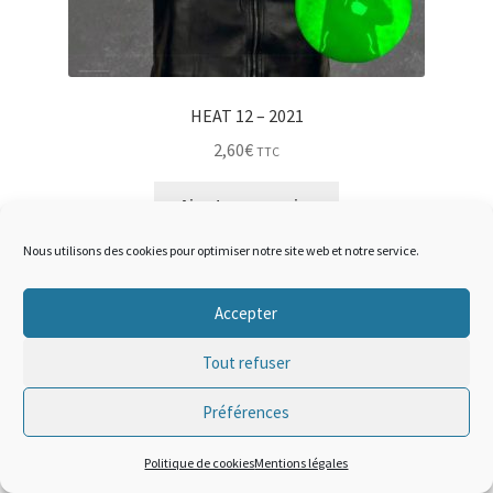
HEAT 12 – 2021
2,60
€
TTC
Ajouter au panier
Nous utilisons des cookies pour optimiser notre site web et notre service.
Accepter
Tout refuser
Préférences
0
Politique de cookies
Mentions légales
Recherche
Recherche