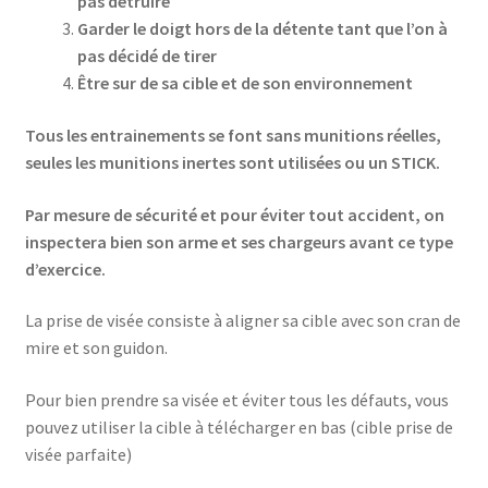
pas détruire
Ouvrir
Catalogue
Garder le doigt hors de la détente tant que l’on à
le
pas décidé de tirer
menu
Ouvrir
Être sur de sa cible et de son environnement
Téléchargements
enfant
le
menu
Tous les entrainements se font sans munitions réelles,
Mon compte
enfant
seules les munitions inertes sont utilisées ou un STICK.
Ouvrir
French
Par mesure de sécurité et pour éviter tout accident, on
le
inspectera bien son arme et ses chargeurs avant ce type
menu
Accueil SPEARHEAD
d’exercice.
enfant
La prise de visée consiste à aligner sa cible avec son cran de
mire et son guidon.
Pour bien prendre sa visée et éviter tous les défauts, vous
pouvez utiliser la cible à télécharger en bas (cible prise de
visée parfaite)