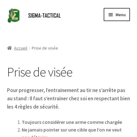
Aller
Aller
Menu
à
au
la
contenu
Accueil
navigation
Ouvrir
Boutique
Accueil
Prise de visée
le
menu
Ouvrir
Conseils
Prise de visée
enfant
le
menu
Prise de visée
enfant
Pour progresser, l’entrainement au tir ne s’arrête pas
Revendeurs
au stand : Il faut s’entrainer chez soi en respectant bien
les 4 règles de sécurité.
Contact
Toujours considérer une arme comme chargée
Partenaires
Ne jamais pointer sur une cible que l’on ne veut