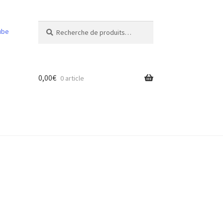
Recherche
Recherche
ube
pour :
0,00
€
0 article