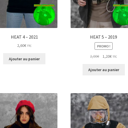
HEAT 4 – 2021
HEAT 5 – 2019
2,60
€
PROMO !
TTC
Le
Le
2,00
€
1,20
€
TTC
Ajouter au panier
prix
prix
initial
actuel
Ajouter au panier
était :
est :
2,00€.
1,20€.