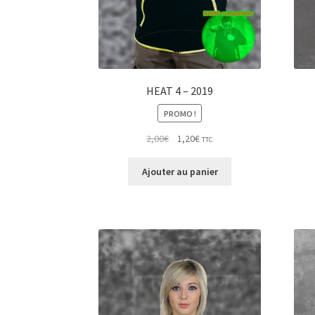
HEAT 4 – 2019
PROMO !
Le
Le
2,00
€
1,20
€
TTC
prix
prix
initial
actuel
Ajouter au panier
était :
est :
2,00€.
1,20€.