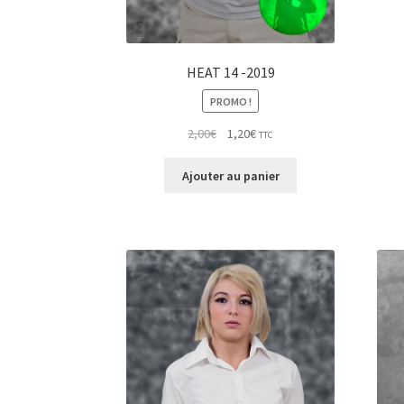
HEAT 14 -2019
PROMO !
Le
Le
2,00
€
1,20
€
TTC
prix
prix
initial
actuel
Ajouter au panier
était :
est :
2,00€.
1,20€.