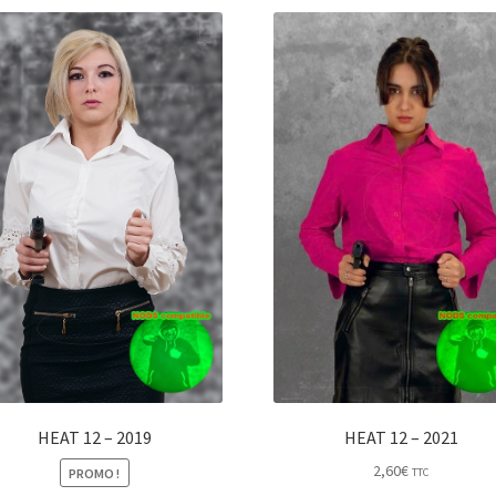
HEAT 12 – 2019
HEAT 12 – 2021
2,60
€
PROMO !
TTC