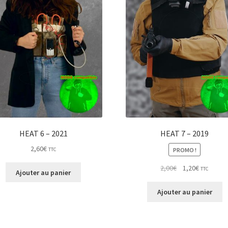
HEAT 6 – 2021
HEAT 7 – 2019
2,60
€
PROMO !
TTC
Le
Le
2,00
€
1,20
€
TTC
Ajouter au panier
prix
prix
initial
actuel
Ajouter au panier
était :
est :
2,00€.
1,20€.