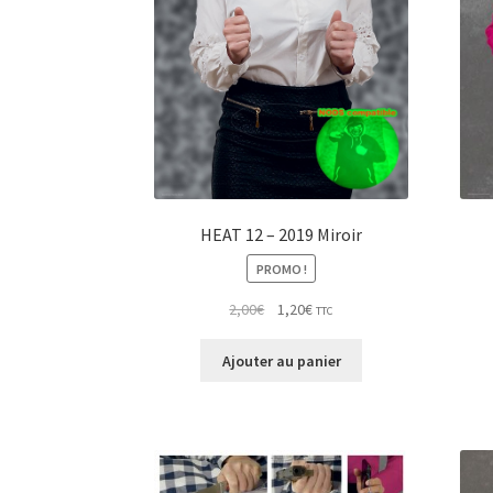
HEAT 12 – 2019 Miroir
PROMO !
Le
Le
2,00
€
1,20
€
TTC
prix
prix
initial
actuel
Ajouter au panier
était :
est :
2,00€.
1,20€.