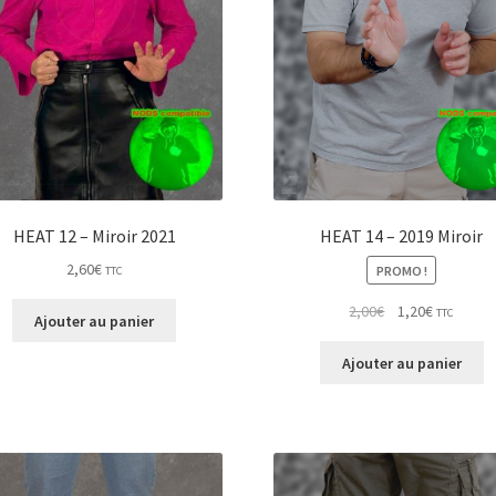
HEAT 14 – 2019 Miroir
HEAT 12 – Miroir 2021
2,60
€
PROMO !
TTC
Le
Le
2,00
€
1,20
€
TTC
Ajouter au panier
prix
prix
initial
actuel
Ajouter au panier
était :
est :
2,00€.
1,20€.