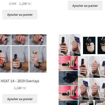
Le
Le
2,00
€
1,20
€
TTC
Ajouter au panier
prix
prix
initial
actuel
Ajouter au panier
était :
est :
2,00€.
1,20€.
HEAT 14 – 2019 Overlays
1,24
€
TTC
Ajouter au panier