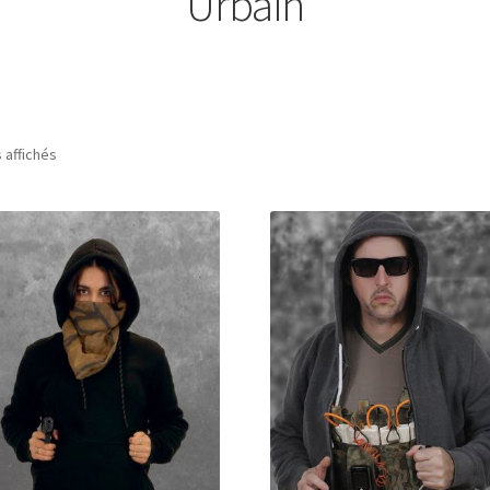
Urbain
s affichés