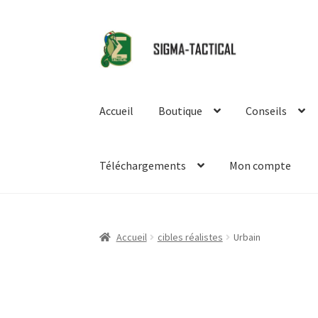
Aller
Aller
à
au
la
contenu
navigation
Accueil
Boutique
Conseils
Téléchargements
Mon compte
Accueil
cibles réalistes
Urbain