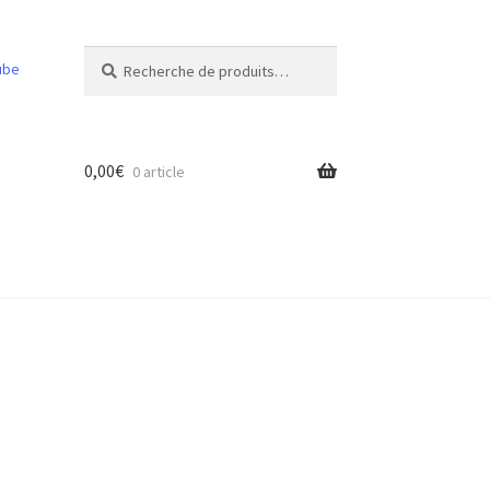
Recherche
Recherche
ube
pour :
0,00
€
0 article