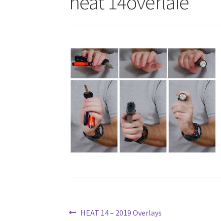
heat 14overlaie
Navigation
Article
HEAT 14 – 2019 Overlays