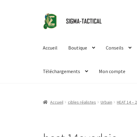
Aller
Aller
à
au
la
contenu
navigation
Accueil
Boutique
Conseils
Téléchargements
Mon compte
Accueil
cibles réalistes
Urbain
HEAT 14 – 