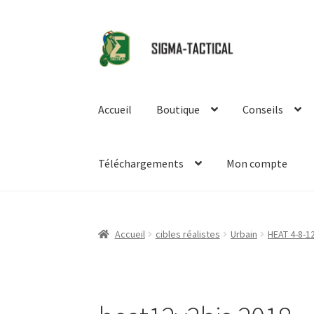
Aller
Aller
à
au
la
contenu
navigation
Accueil
Boutique
Conseils
Téléchargements
Mon compte
Accueil
cibles réalistes
Urbain
HEAT 4-8-1