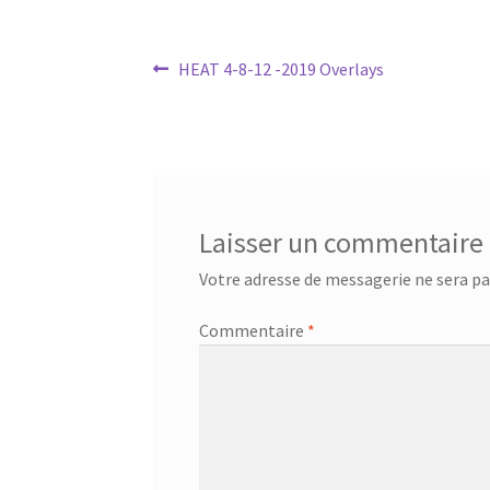
Navigation
Article
HEAT 4-8-12 -2019 Overlays
précédent :
de
l’article
Laisser un commentaire
Votre adresse de messagerie ne sera pa
Commentaire
*