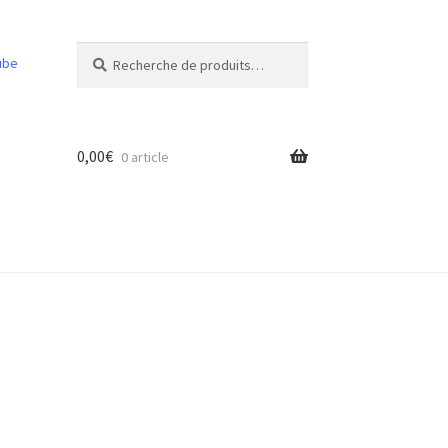
Recherche
Recherche
ube
pour :
0,00
€
0 article