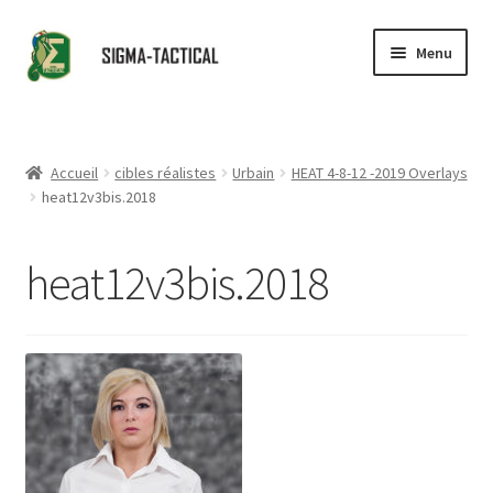
Aller
Aller
Menu
à
au
la
contenu
Accueil
navigation
Ouvrir
Boutique
Accueil
cibles réalistes
Urbain
HEAT 4-8-12 -2019 Overlays
le
heat12v3bis.2018
menu
Ouvrir
Conseils
enfant
le
heat12v3bis.2018
menu
Revendeurs
enfant
Contact
Partenaires
Ouvrir
Catalogue
le