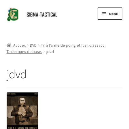
Aller
Aller
Menu
à
au
la
contenu
Accueil
navigation
Ouvrir
Boutique
Accueil
DVD
Tir à l’arme de poing et fusil d’assaut :
le
Techniques de base.
jdvd
menu
Ouvrir
Conseils
enfant
le
jdvd
menu
Revendeurs
enfant
Contact
Partenaires
Ouvrir
Catalogue
le