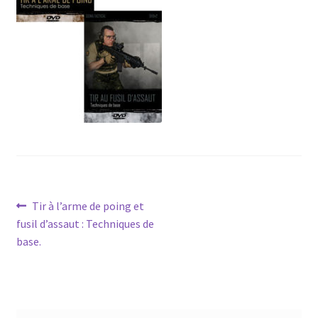
menu
Ouvrir
Téléchargements
enfant
le
menu
Mon compte
enfant
Ouvrir
French
le
menu
Accueil SPEARHEAD
enfant
Navigation
Article
Tir à l’arme de poing et
précédent :
fusil d’assaut : Techniques de
de
base.
l’article