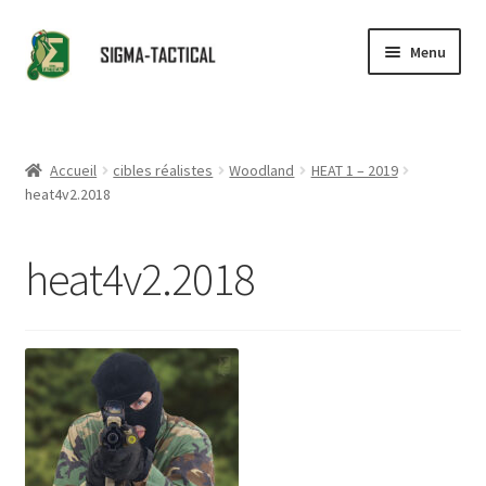
Aller
Aller
Menu
à
au
la
contenu
Accueil
navigation
Ouvrir
Boutique
Accueil
cibles réalistes
Woodland
HEAT 1 – 2019
le
heat4v2.2018
menu
Ouvrir
Conseils
enfant
le
heat4v2.2018
menu
Revendeurs
enfant
Contact
Partenaires
Ouvrir
Catalogue
le