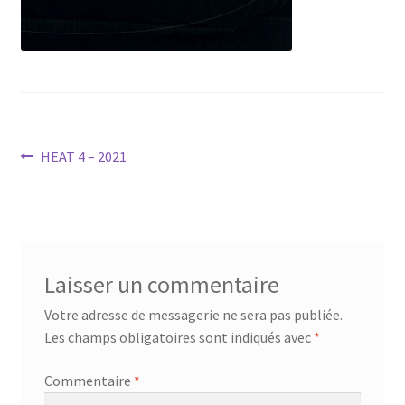
menu
Ouvrir
Téléchargements
enfant
le
menu
Mon compte
enfant
Ouvrir
French
le
Navigation
Article
HEAT 4 – 2021
menu
Accueil SPEARHEAD
précédent :
enfant
de
l’article
Laisser un commentaire
Votre adresse de messagerie ne sera pas publiée.
Les champs obligatoires sont indiqués avec
*
Commentaire
*