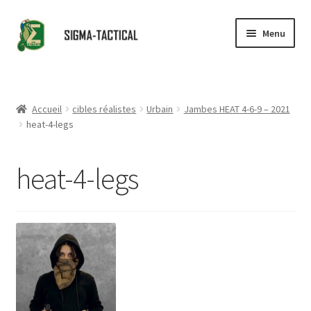
Aller
Aller
Menu
à
au
la
contenu
Accueil
navigation
Ouvrir
Boutique
Accueil
cibles réalistes
Urbain
Jambes HEAT 4-6-9 – 2021
le
heat-4-legs
menu
Ouvrir
Conseils
enfant
le
heat-4-legs
menu
Revendeurs
enfant
Contact
Partenaires
Ouvrir
Catalogue
le