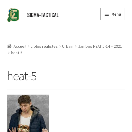
Aller
Aller
Menu
à
au
la
contenu
Accueil
navigation
Ouvrir
Boutique
Accueil
cibles réalistes
Urbain
Jambes HEAT 5-14 – 2021
le
heat-5
menu
Ouvrir
Conseils
enfant
le
heat-5
menu
Revendeurs
enfant
Contact
Partenaires
Ouvrir
Catalogue
le