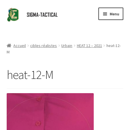
Aller
Aller
Menu
à
au
la
contenu
Accueil
navigation
Ouvrir
Boutique
Accueil
cibles réalistes
Urbain
HEAT 12 – 2021
heat-12-
le
M
menu
Ouvrir
Conseils
enfant
le
heat-12-M
menu
Revendeurs
enfant
Contact
Partenaires
Ouvrir
Catalogue
le