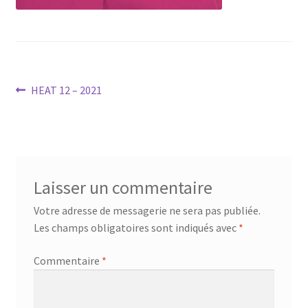
menu
Ouvrir
Téléchargements
enfant
le
menu
Mon compte
enfant
Ouvrir
Navigation
Article
French
HEAT 12 – 2021
le
précédent :
de
menu
Accueil SPEARHEAD
enfant
l’article
Laisser un commentaire
Votre adresse de messagerie ne sera pas publiée.
Les champs obligatoires sont indiqués avec
*
Commentaire
*