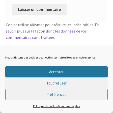
Ce site utilise Akismet pour réduire les indésirables.
En
savoir plus sur la façon dont les données de vos
commentaires sont traitées
.
Nous utilisons des cookies pour optimiser notre site web et notre service.
Accepter
© sigma-tactical 2026
Tout refuser
Mentions légales
Built with WooCommerce
.
Préférences
0
Politique de cookies
Mentions légales
Recherche
Recherche