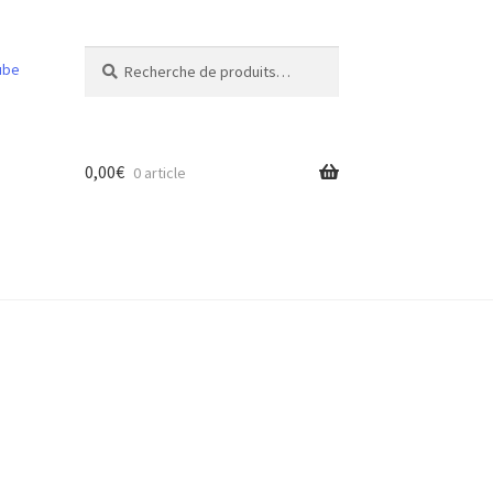
Recherche
Recherche
ube
pour :
0,00
€
0 article