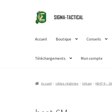
Aller
Aller
à
au
la
contenu
navigation
Accueil
Boutique
Conseils
Téléchargements
Mon compte
Accueil
cibles réalistes
Urbain
HEAT 6 – 2