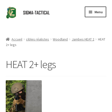
Aller
Aller
Menu
à
au
la
contenu
Accueil
navigation
Ouvrir
Boutique
Accueil
cibles réalistes
Woodland
Jambes HEAT 2
HEAT
le
2+ legs
menu
Ouvrir
Conseils
enfant
le
HEAT 2+ legs
menu
Revendeurs
enfant
Contact
Partenaires
Ouvrir
Catalogue
le