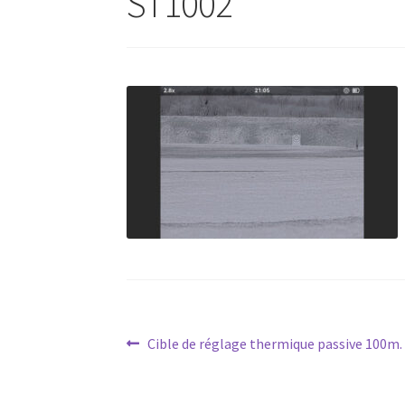
ST1002
Navigation
Article
Cible de réglage thermique passive 100m.
précédent :
de