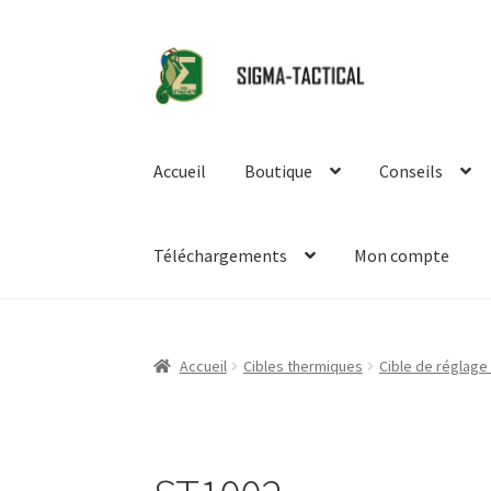
Aller
Aller
à
au
la
contenu
navigation
Accueil
Boutique
Conseils
Téléchargements
Mon compte
Accueil
Cibles thermiques
Cible de réglage