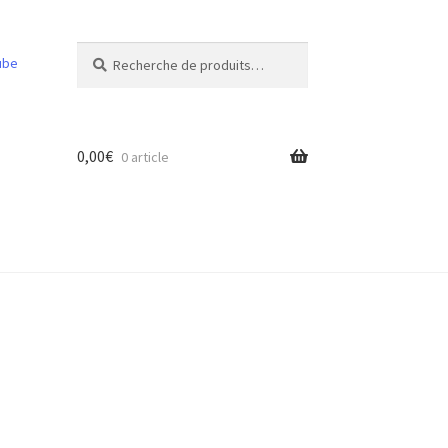
Recherche
Recherche
ube
pour :
0,00
€
0 article