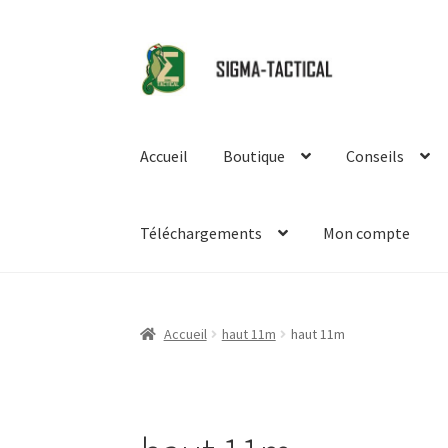
Aller
Aller
à
au
la
contenu
navigation
Accueil
Boutique
Conseils
Téléchargements
Mon compte
Accueil
haut 11m
haut 11m