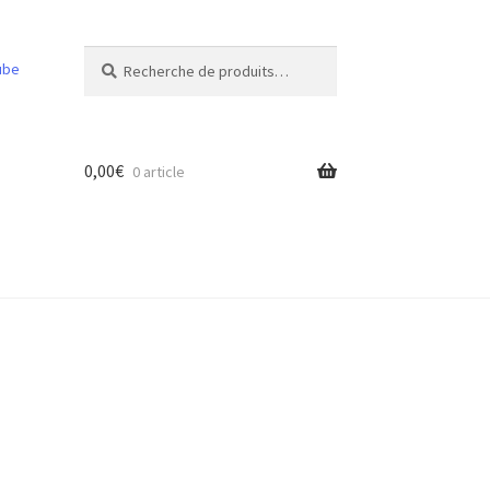
Recherche
Recherche
ube
pour :
0,00
€
0 article