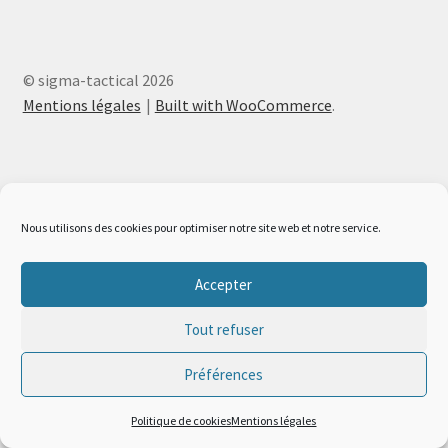
menu
Ouvrir
Téléchargements
enfant
le
menu
Mon compte
© sigma-tactical 2026
enfant
Mentions légales
Built with WooCommerce
.
Ouvrir
French
le
menu
Accueil SPEARHEAD
enfant
Nous utilisons des cookies pour optimiser notre site web et notre service.
Accepter
Tout refuser
Préférences
0
Politique de cookies
Mentions légales
Recherche
Recherche