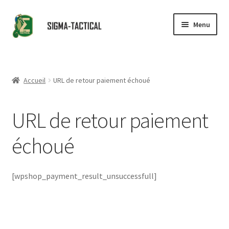
Aller
Aller
Menu
à
au
la
contenu
Accueil
navigation
Ouvrir
Boutique
Accueil
URL de retour paiement échoué
le
menu
Ouvrir
Conseils
URL de retour paiement
enfant
le
menu
Revendeurs
échoué
enfant
Contact
[wpshop_payment_result_unsuccessfull]
Partenaires
Ouvrir
Catalogue
le