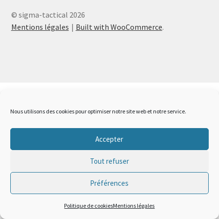
menu
Ouvrir
Téléchargements
© sigma-tactical 2026
enfant
le
Mentions légales
Built with WooCommerce
.
menu
Mon compte
enfant
Ouvrir
French
le
menu
Accueil SPEARHEAD
enfant
Nous utilisons des cookies pour optimiser notre site web et notre service.
Accepter
Tout refuser
Préférences
0
Politique de cookies
Mentions légales
Recherche
Recherche