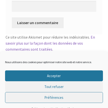
Ce site utilise Akismet pour réduire les indésirables.
En
savoir plus sur la façon dont les données de vos
commentaires sont traitées
.
Nous utilisons des cookies pour optimiser notre site web et notre service.
Accepter
© sigma-tactical 2026
Tout refuser
Mentions légales
Built with WooCommerce
.
Préférences
0