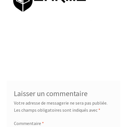
menu
Ouvrir
Téléchargements
enfant
le
menu
Mon compte
enfant
Ouvrir
French
le
menu
Accueil SPEARHEAD
enfant
Laisser un commentaire
Votre adresse de messagerie ne sera pas publiée.
Les champs obligatoires sont indiqués avec
*
Commentaire
*