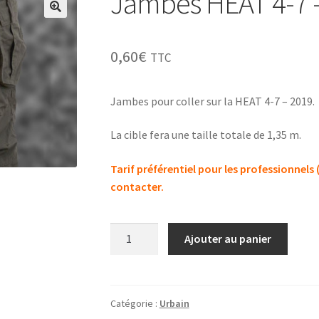
Jambes HEAT 4-7 
0,60
€
TTC
Jambes pour coller sur la HEAT 4-7 – 2019.
La cible fera une taille totale de 1,35 m.
Tarif préférentiel pour les professionnels
contacter.
quantité
Ajouter au panier
de
Jambes
HEAT
4-
Catégorie :
Urbain