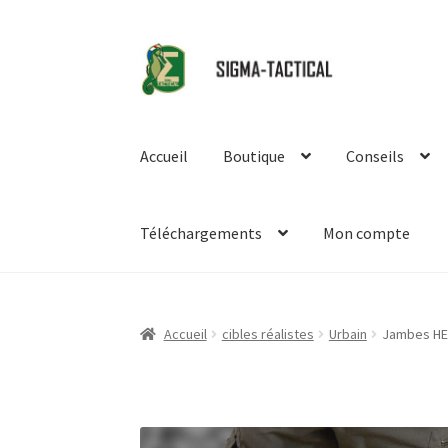
Aller
Aller
à
au
la
contenu
navigation
Accueil
Boutique
Conseils
Téléchargements
Mon compte
Accueil
cibles réalistes
Urbain
Jambes HEA