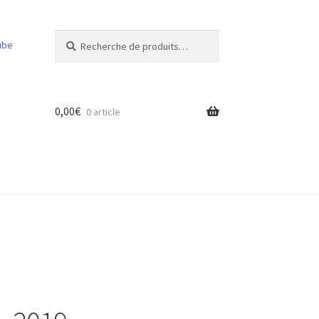
Recherche
Recherche
ube
pour :
0,00
€
0 article