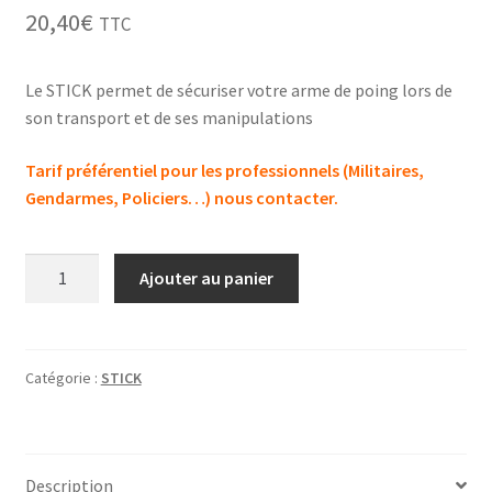
20,40
€
TTC
Le STICK permet de sécuriser votre arme de poing lors de
son transport et de ses manipulations
Tarif préférentiel pour les professionnels (Militaires,
Gendarmes, Policiers…) nous contacter.
quantité
Ajouter au panier
de
STICK
9mm
Catégorie :
STICK
Description